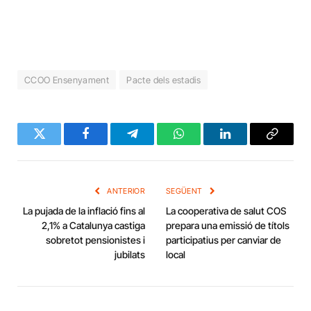
CCOO Ensenyament
Pacte dels estadis
Twitter
Facebook
Telegram
WhatsApp
LinkedIn
Copy
Link
ANTERIOR
SEGÜENT
La pujada de la inflació fins al
La cooperativa de salut COS
2,1% a Catalunya castiga
prepara una emissió de títols
sobretot pensionistes i
participatius per canviar de
jubilats
local