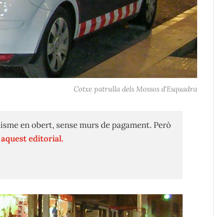
Cotxe patrulla dels Mossos d'Esquadra
isme en obert, sense murs de pagament. Però
n
aquest editorial.