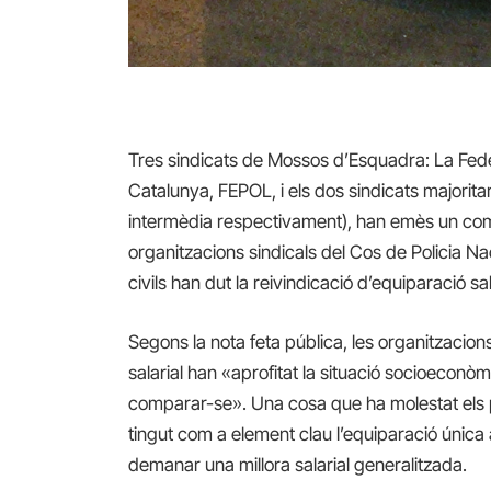
Tres sindicats de Mossos d’Esquadra: La Fede
Catalunya, FEPOL, i els dos sindicats majorita
intermèdia respectivament), han emès un com
organitzacions sindicals del Cos de Policia Na
civils han dut la reivindicació d’equiparació 
Segons la nota feta pública, les organitzacions
salarial han «aprofitat la situació socioeco
comparar-se». Una cosa que ha molestat els p
tingut com a element clau l’equiparació única
demanar una millora salarial generalitzada.