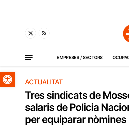
X
RSS
(Twitter)
EMPRESES / SECTORS
OCUPA
Obre la barra d'eines
ACTUALITAT
Tres sindicats de Mosso
salaris de Policia Nacio
per equiparar nòmines