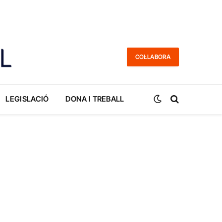
COL·LABORA
LEGISLACIÓ
DONA I TREBALL