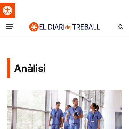
Obre la barra d'eines
Anàlisi