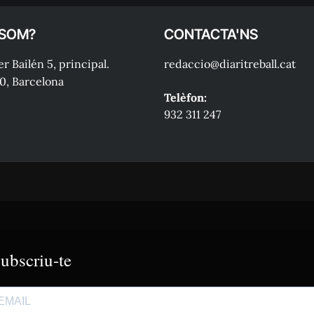
 SOM?
CONTACTA'NS
r Bailén 5, principal.
redaccio@diaritreball.cat
0, Barcelona
Telèfon:
932 311 247