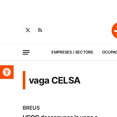
X
RSS
(Twitter)
EMPRESES / SECTORS
OCUPA
Obre la barra d'eines
vaga CELSA
BREUS