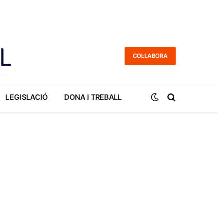
COL·LABORA
LEGISLACIÓ
DONA I TREBALL