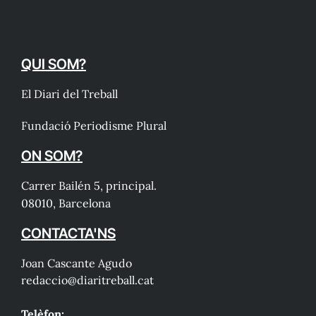
QUI SOM?
El Diari del Treball
Fundació Periodisme Plural
ON SOM?
Carrer Bailén 5, principal.
08010, Barcelona
CONTACTA'NS
Joan Cascante Agudo
redaccio@diaritreball.cat
Telèfon: