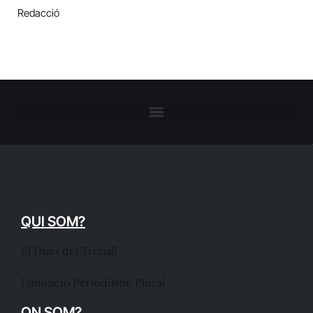
Redacció
QUI SOM?
El Diari del Treball
Fundació Periodisme Plural
ON SOM?