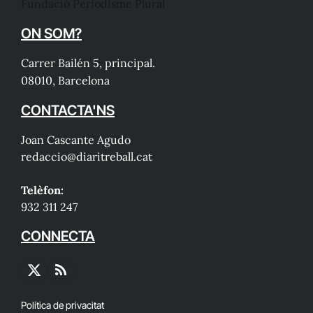
Fundació Periodisme Plural
ON SOM?
Carrer Bailén 5, principal.
08010, Barcelona
CONTACTA'NS
Joan Cascante Agudo
redaccio@diaritreball.cat
Telèfon:
932 311 247
CONNECTA
X
RSS
(Twitter)
Política de privacitat