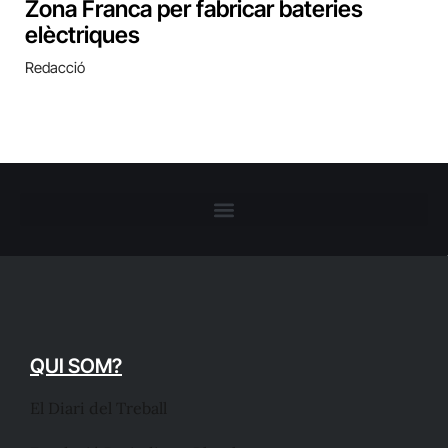
Zona Franca per fabricar bateries
elèctriques
Redacció
QUI SOM?
El Diari del Treball