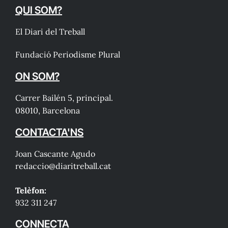
QUI SOM?
El Diari del Treball
Fundació Periodisme Plural
ON SOM?
Carrer Bailén 5, principal.
08010, Barcelona
CONTACTA'NS
Joan Cascante Agudo
redaccio@diaritreball.cat
Telèfon:
932 311 247
CONNECTA