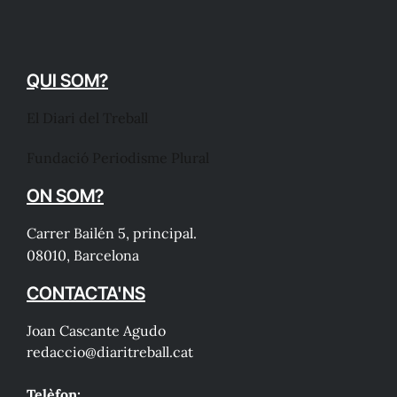
QUI SOM?
El Diari del Treball
Fundació Periodisme Plural
ON SOM?
Carrer Bailén 5, principal.
08010, Barcelona
CONTACTA'NS
Joan Cascante Agudo
redaccio@diaritreball.cat
Telèfon: