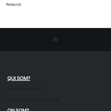
Redacció
QUI SOM?
El Diari del Treball
Fundació Periodisme Plural
ON SOM?