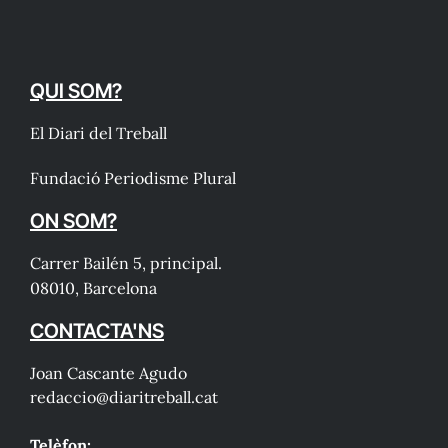
QUI SOM?
El Diari del Treball
Fundació Periodisme Plural
ON SOM?
Carrer Bailén 5, principal.
08010, Barcelona
CONTACTA'NS
Joan Cascante Agudo
redaccio@diaritreball.cat
Telèfon: