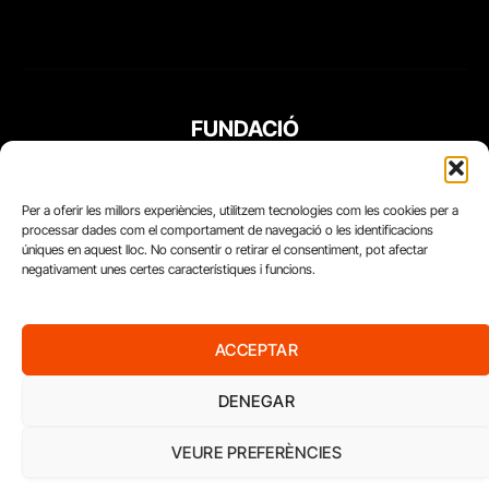
FUNDACIÓ
PERIODISME
PLURAL
Per a oferir les millors experiències, utilitzem tecnologies com les cookies per a
processar dades com el comportament de navegació o les identificacions
úniques en aquest lloc. No consentir o retirar el consentiment, pot afectar
negativament unes certes característiques i funcions.
ACCEPTAR
DENEGAR
VEURE PREFERÈNCIES
Diari del Treball, 2026