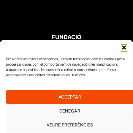
FUNDACIÓ
PERIODISME
PLURAL
Per a oferir les millors experiències, utilitzem tecnologies com les cookies per a
processar dades com el comportament de navegació o les identificacions
úniques en aquest lloc. No consentir o retirar el consentiment, pot afectar
negativament unes certes característiques i funcions.
ACCEPTAR
DENEGAR
VEURE PREFERÈNCIES
Diari del Treball, 2026