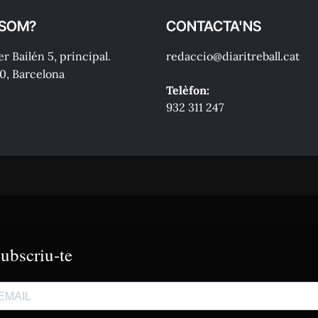
 SOM?
CONTACTA'NS
r Bailén 5, principal.
redaccio@diaritreball.cat
0, Barcelona
Telèfon:
932 311 247