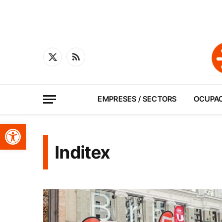
X
RSS
(Twitter)
EMPRESES / SECTORS
OCUPA
Obre la barra d'eines
Inditex