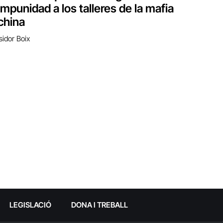
impunidad a los talleres de la mafia
china
Isidor Boix
LEGISLACIÓ
DONA I TREBALL