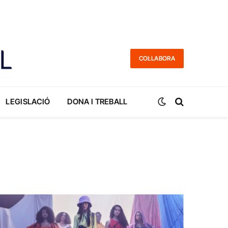
COL·LABORA
LEGISLACIÓ
DONA I TREBALL