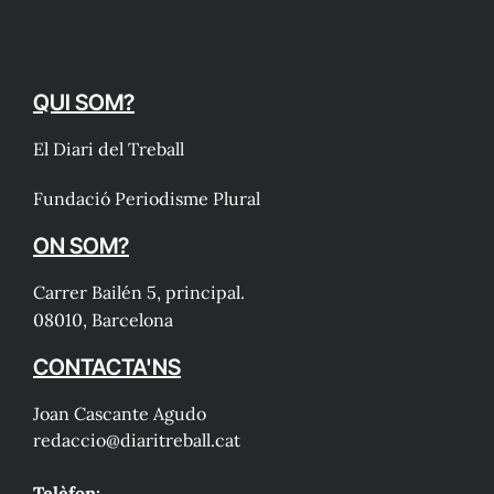
QUI SOM?
El Diari del Treball
Fundació Periodisme Plural
ON SOM?
Carrer Bailén 5, principal.
08010, Barcelona
CONTACTA'NS
Joan Cascante Agudo
redaccio@diaritreball.cat
Telèfon: