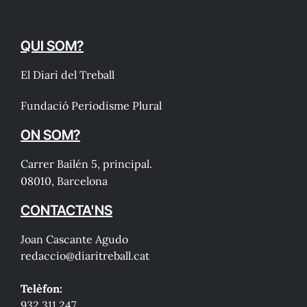
QUI SOM?
El Diari del Treball
Fundació Periodisme Plural
ON SOM?
Carrer Bailén 5, principal.
08010, Barcelona
CONTACTA'NS
Joan Cascante Agudo
redaccio@diaritreball.cat
Telèfon:
932 311 247