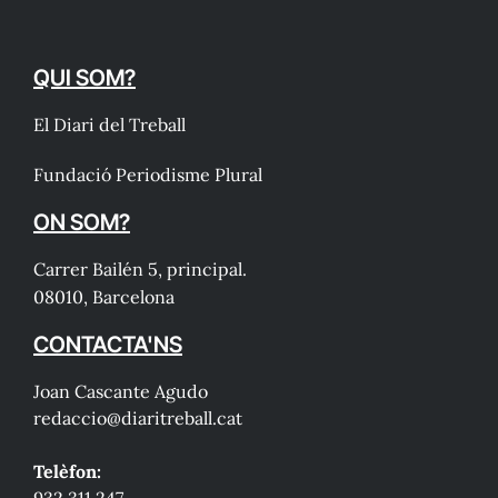
QUI SOM?
El Diari del Treball
Fundació Periodisme Plural
ON SOM?
Carrer Bailén 5, principal.
08010, Barcelona
CONTACTA'NS
Joan Cascante Agudo
redaccio@diaritreball.cat
Telèfon: