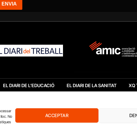
EL DIARI DE L’EDUCACIÓ
EL DIARI DE LA SANITAT
XQ 
rocessar
ACCEPTAR
DE
lloc. No
ístiques