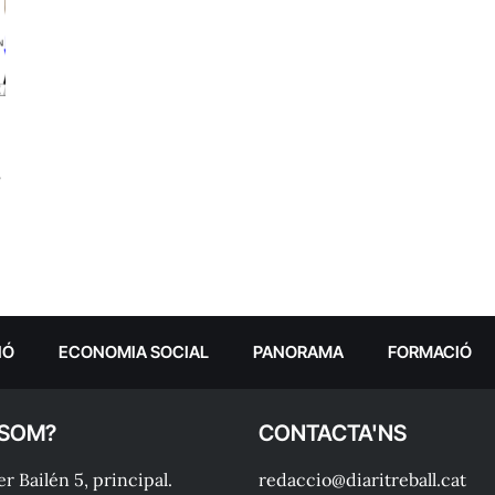
s
IÓ
ECONOMIA SOCIAL
PANORAMA
FORMACIÓ
 SOM?
CONTACTA'NS
r Bailén 5, principal.
redaccio@diaritreball.cat