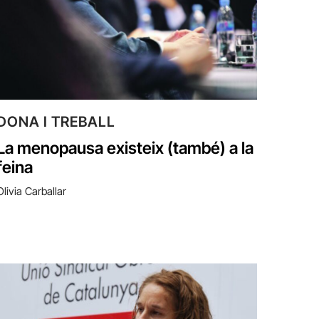
DONA I TREBALL
La menopausa existeix (també) a la
feina
Olivia Carballar