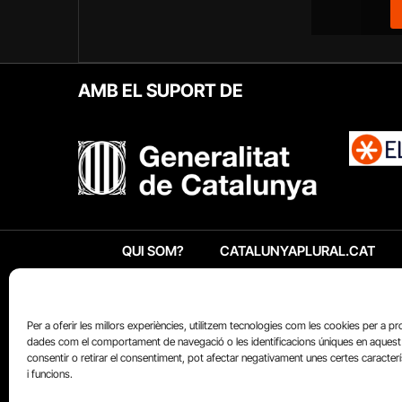
AMB EL SUPORT DE
QUI SOM?
CATALUNYAPLURAL.CAT
Per a oferir les millors experiències, utilitzem tecnologies com les cookies per a p
dades com el comportament de navegació o les identificacions úniques en aquest 
consentir o retirar el consentiment, pot afectar negativament unes certes caracter
i funcions.