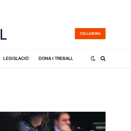
COL·LABORA
LEGISLACIÓ
DONA I TREBALL