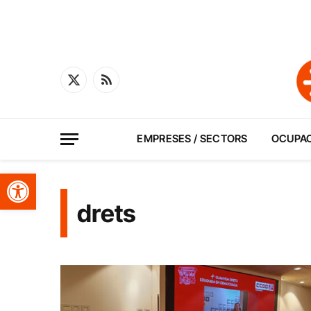
X
RSS
(Twitter)
EMPRESES / SECTORS
OCUPA
Obre la barra d'eines
drets