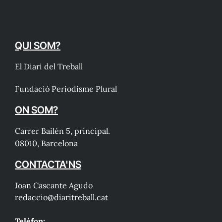
QUI SOM?
El Diari del Treball
Fundació Periodisme Plural
ON SOM?
Carrer Bailén 5, principal.
08010, Barcelona
CONTACTA'NS
Joan Cascante Agudo
redaccio@diaritreball.cat
Telèfon: