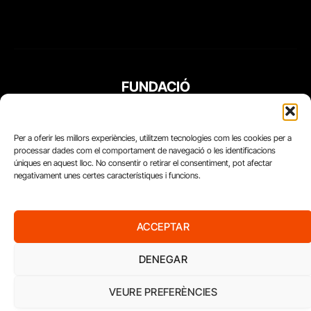
FUNDACIÓ
PERIODISME
PLURAL
Per a oferir les millors experiències, utilitzem tecnologies com les cookies per a
processar dades com el comportament de navegació o les identificacions
úniques en aquest lloc. No consentir o retirar el consentiment, pot afectar
negativament unes certes característiques i funcions.
ACCEPTAR
DENEGAR
VEURE PREFERÈNCIES
Diari del Treball, 2026