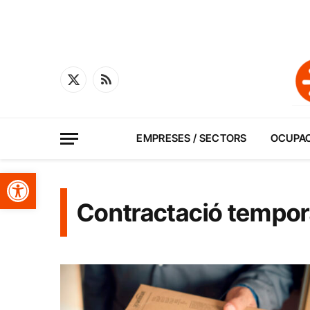
X
RSS
(Twitter)
EMPRESES / SECTORS
OCUPA
Obre la barra d'eines
Contractació tempor