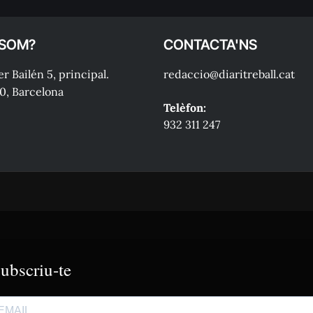
 SOM?
CONTACTA'NS
r Bailén 5, principal.
redaccio@diaritreball.cat
0, Barcelona
Telèfon:
932 311 247