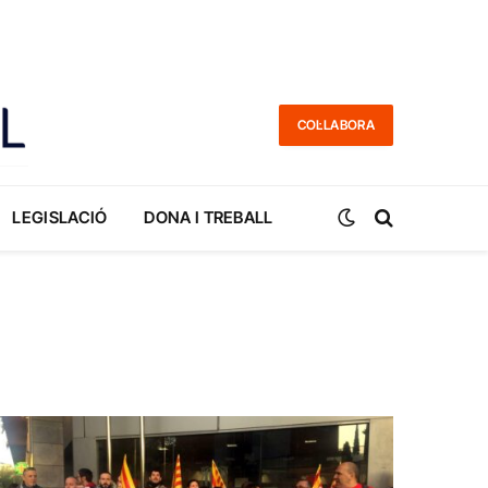
COL·LABORA
LEGISLACIÓ
DONA I TREBALL