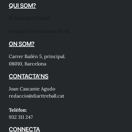
QUI SOM?
El Diari del Treball
Fundació Periodisme Plural
ON SOM?
Carrer Bailén 5, principal.
08010, Barcelona
CONTACTA'NS
Joan Cascante Agudo
redaccio@diaritreball.cat
Telèfon:
932 311 247
CONNECTA