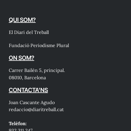
QUI SOM?
El Diari del Treball
Fundació Periodisme Plural
ON SOM?
Carrer Bailén 5, principal.
08010, Barcelona
CONTACTA'NS
Joan Cascante Agudo
redaccio@diaritreball.cat
Telèfon:
932 311 247