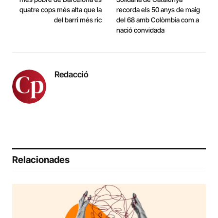
quatre cops més alta que la
recorda els 50 anys de maig
del barri més ric
del 68 amb Colòmbia com a
nació convidada
Redacció
Relacionades