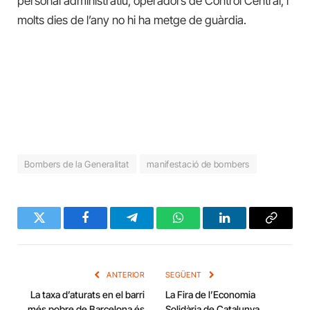
personal administratiu, operadors de Control Central, i
molts dies de l’any no hi ha metge de guàrdia.
Bombers de la Generalitat
manifestació de bombers
Twitter
Facebook
Telegram
WhatsApp
LinkedIn
Copy
Link
ANTERIOR
SEGÜENT
La taxa d’aturats en el barri
La Fira de l’Economia
més pobre de Barcelona és
Solidària de Catalunya