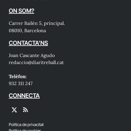
ON SOM?
Carrer Bailén 5, principal.
08010, Barcelona
CONTACTA'NS
Joan Cascante Agudo
redaccio@diaritreball.cat
Telèfon:
932 311 247
CONNECTA
X
RSS
(Twitter)
Política de privacitat
Política de cookies