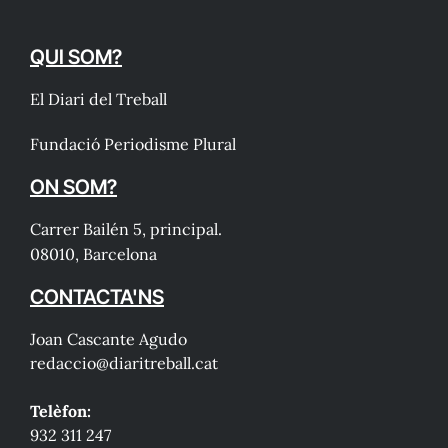
QUI SOM?
El Diari del Treball
Fundació Periodisme Plural
ON SOM?
Carrer Bailén 5, principal.
08010, Barcelona
CONTACTA'NS
Joan Cascante Agudo
redaccio@diaritreball.cat
Telèfon:
932 311 247