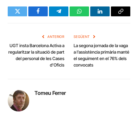
Twitter
Facebook
Telegram
WhatsApp
LinkedIn
Copy
Link
ANTERIOR
SEGÜENT
UGT insta Barcelona Activa a
La segona jornada de la vaga
regularitzar la situació de part
a l’assistència primària manté
del personal de les Cases
el seguiment en el 76% dels
d’Oficis
convocats
Tomeu Ferrer