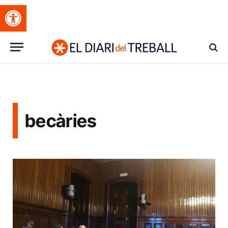
Obre la barra d'eines
becàries