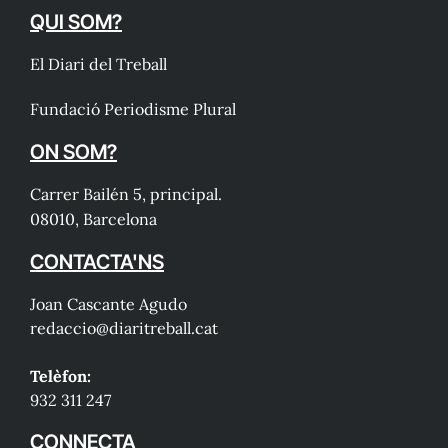
QUI SOM?
El Diari del Treball
Fundació Periodisme Plural
ON SOM?
Carrer Bailén 5, principal.
08010, Barcelona
CONTACTA'NS
Joan Cascante Agudo
redaccio@diaritreball.cat
Telèfon:
932 311 247
CONNECTA