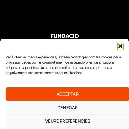
FUNDACIÓ
PERIODISME
PLURAL
Per a oferir les millors experiències, utilitzem tecnologies com les cookies per a
processar dades com el comportament de navegació o les identificacions
úniques en aquest lloc. No consentir o retirar el consentiment, pot afectar
negativament unes certes característiques i funcions.
ACCEPTAR
DENEGAR
VEURE PREFERÈNCIES
Diari del Treball, 2026