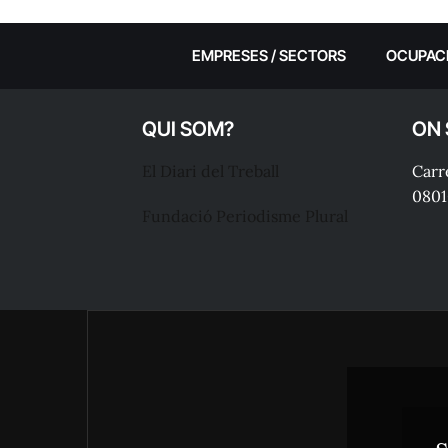
EMPRESES / SECTORS
OCUPAC
QUI SOM?
ON
El Diari del Treball
Carre
0801
Fundació Periodisme Plural