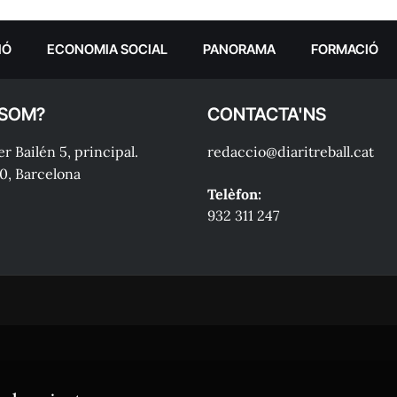
IÓ
ECONOMIA SOCIAL
PANORAMA
FORMACIÓ
 SOM?
CONTACTA'NS
r Bailén 5, principal.
redaccio@diaritreball.cat
0, Barcelona
Telèfon:
932 311 247