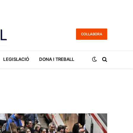
COL·LABORA
LEGISLACIÓ
DONA I TREBALL