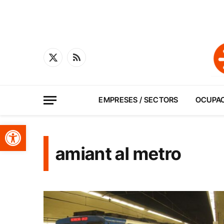
X
RSS
(Twitter)
EMPRESES / SECTORS
OCUPA
Obre la barra d'eines
amiant al metro