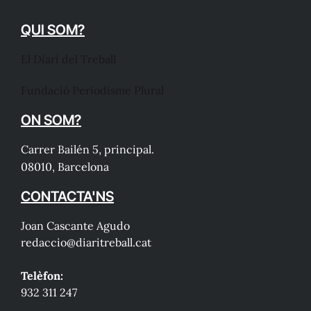
QUI SOM?
El Diari del Treball
Fundació Periodisme Plural
ON SOM?
Carrer Bailén 5, principal.
08010, Barcelona
CONTACTA'NS
Joan Cascante Agudo
redaccio@diaritreball.cat
Telèfon:
932 311 247