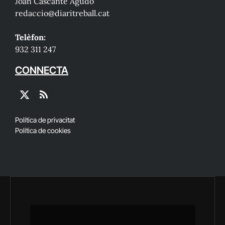
Joan Cascante Agudo
redaccio@diaritreball.cat
Telèfon:
932 311 247
CONNECTA
X
RSS
(Twitter)
Política de privacitat
Política de cookies