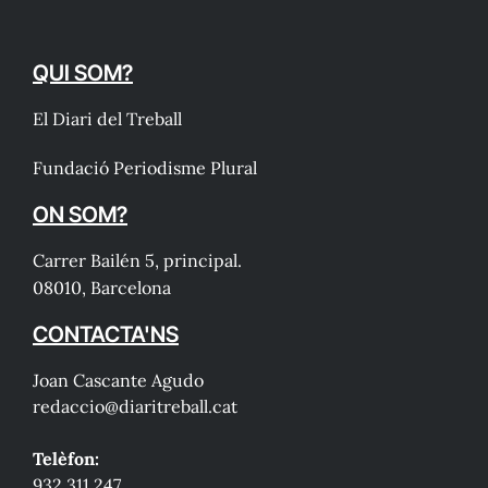
QUI SOM?
El Diari del Treball
Fundació Periodisme Plural
ON SOM?
Carrer Bailén 5, principal.
08010, Barcelona
CONTACTA'NS
Joan Cascante Agudo
redaccio@diaritreball.cat
Telèfon:
932 311 247