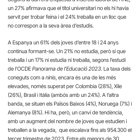
un 27% afirmava que el títol universitari no els hi havia
servit per trobar feina i el 24% treballa en un lloc que
no correspon a la seva àrea d’estudis.
A Espanya un 61% dels joves d’entre 18 i 24 anys
continua formant-se. Un 21% no estudia, però sí que
treballa i un 17% ni estudia ni treballa, segons l’estudi
de l’OCDE
Panorama de l’Educació 2023
. La taxa dels
coneguts com a
ninis
, encara és una de les més
elevades, només superat per Colombia (28%), Xile
(26%), Brasil i Itàlia (ambós amb un 24%). A l’altra
banda, se situen els Països Baixos (4%), Noruega (7%) i
Alemanya (8%). Hi ha, però, un canvi de tendència,
amb un augment del nombre de joves que estudien i
treballen a la vegada, que escalava fins als 954.300 el
tercer trimestre de 2023. Entre els menors de 30