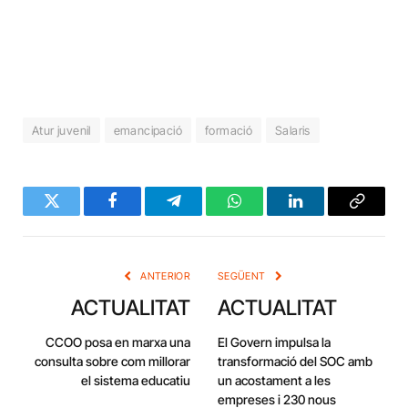
Atur juvenil
emancipació
formació
Salaris
Twitter
Facebook
Telegram
WhatsApp
LinkedIn
Copy
Link
ANTERIOR
SEGÜENT
ACTUALITAT
ACTUALITAT
CCOO posa en marxa una
El Govern impulsa la
consulta sobre com millorar
transformació del SOC amb
el sistema educatiu
un acostament a les
empreses i 230 nous