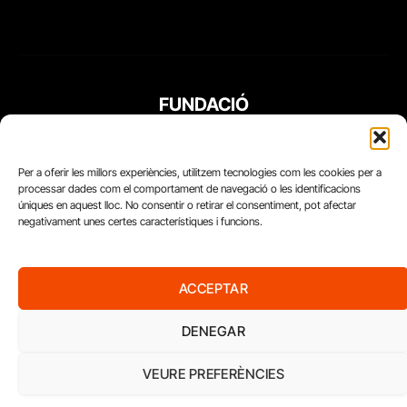
FUNDACIÓ
PERIODISME
PLURAL
Per a oferir les millors experiències, utilitzem tecnologies com les cookies per a
processar dades com el comportament de navegació o les identificacions
úniques en aquest lloc. No consentir o retirar el consentiment, pot afectar
negativament unes certes característiques i funcions.
ACCEPTAR
DENEGAR
VEURE PREFERÈNCIES
Diari del Treball, 2026