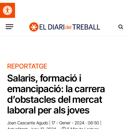
Obre la barra d'eines
REPORTATGE
Salaris, formació i
emancipació: la carrera
d’obstacles del mercat
laboral per als joves
Joan Cascante Agudo
17 - Gener - 2024 · 06:50