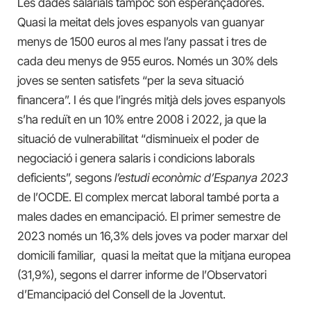
Les dades salarials tampoc són esperançadores.
Quasi la meitat dels joves espanyols van guanyar
menys de 1500 euros al mes l’any passat i tres de
cada deu menys de 955 euros. Només un 30% dels
joves se senten satisfets “per la seva situació
financera”. I és que l’ingrés mitjà dels joves espanyols
s’ha reduït en un 10% entre 2008 i 2022, ja que la
situació de vulnerabilitat “disminueix el poder de
negociació i genera salaris i condicions laborals
deficients”, segons
l’estudi econòmic d’Espanya 2023
de l’OCDE. El complex mercat laboral també porta a
males dades en emancipació. El primer semestre de
2023 només un 16,3% dels joves va poder marxar del
domicili familiar, quasi la meitat que la mitjana europea
(31,9%), segons el darrer informe de l’Observatori
d’Emancipació del Consell de la Joventut.