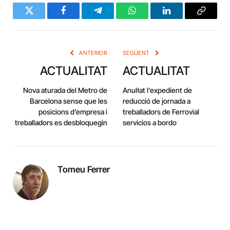
Twitter
Facebook
Telegram
WhatsApp
LinkedIn
Copy
Link
ANTERIOR
SEGÜENT
ACTUALITAT
ACTUALITAT
Nova aturada del Metro de
Anul·lat l’expedient de
Barcelona sense que les
reducció de jornada a
posicions d’empresa i
treballadors de Ferrovial
treballadors es desbloquegin
servicios a bordo
Tomeu Ferrer