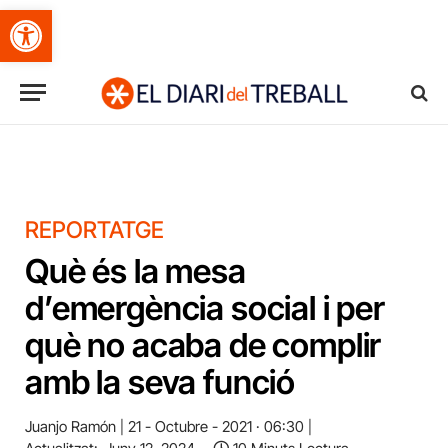
Obre la barra d'eines
REPORTATGE
Què és la mesa
d’emergència social i per
què no acaba de complir
amb la seva funció
Juanjo Ramón
21 - Octubre - 2021 · 06:30