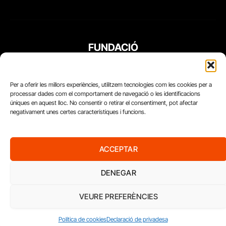
FUNDACIÓ
PERIODISME
PLURAL
Per a oferir les millors experiències, utilitzem tecnologies com les cookies per a
processar dades com el comportament de navegació o les identificacions
úniques en aquest lloc. No consentir o retirar el consentiment, pot afectar
negativament unes certes característiques i funcions.
ACCEPTAR
DENEGAR
VEURE PREFERÈNCIES
Diari del Treball, 2026
Política de cookies
Declaració de privadesa