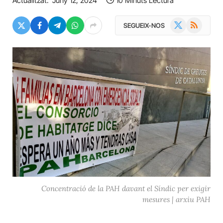
Actualitzat:
Juny 12, 2024
10 Minuts Lectura
X
RSS
SEGUEIX-NOS
(Twitter)
Concentració de la PAH davant el Síndic per exigir
mesures | arxiu PAH