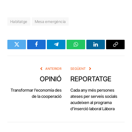
Habitatge
Mesa emergència
Twitter
Facebook
Telegram
WhatsApp
LinkedIn
Copy
Link
ANTERIOR
SEGÜENT
OPINIÓ
REPORTATGE
Transformar l’economia des
Cada any més persones
de la cooperació
ateses per serveis socials
acudeixen al programa
d’inserció laboral Làbora