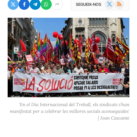
X
RSS
SEGUEIX-NOS
(Twitter)
'En el Dia Internacional del Treball, els sindicats s’han
manifestat per a celebrar les millores socials aconseguides'
| Joan Cascante