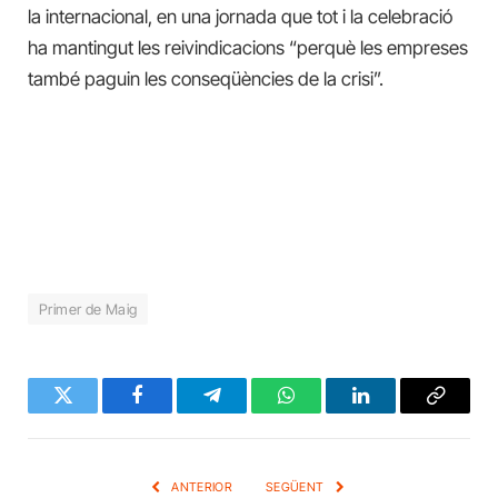
la internacional, en una jornada que tot i la celebració
ha mantingut les reivindicacions “perquè les empreses
també paguin les conseqüències de la crisi”.
Primer de Maig
Twitter
Facebook
Telegram
WhatsApp
LinkedIn
Copy
Link
ANTERIOR
SEGÜENT