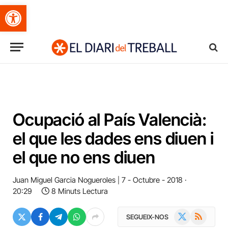
Obre la barra d'eines
Ocupació al País Valencià:
el que les dades ens diuen i
el que no ens diuen
Juan Miguel Garcia Nogueroles
7 - Octubre - 2018 ·
20:29
8 Minuts Lectura
X
RSS
SEGUEIX-NOS
(Twitter)