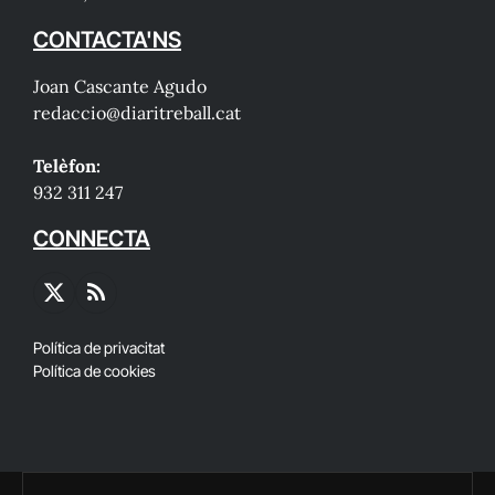
CONTACTA'NS
Joan Cascante Agudo
redaccio@diaritreball.cat
Telèfon:
932 311 247
CONNECTA
X
RSS
(Twitter)
Política de privacitat
Política de cookies