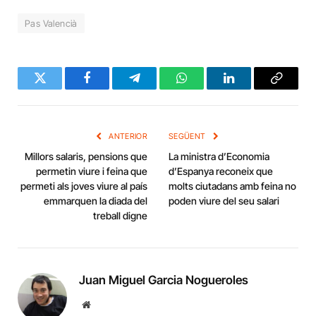
Pas Valencià
Twitter
Facebook
Telegram
WhatsApp
LinkedIn
Copy
Link
ANTERIOR
SEGÜENT
Millors salaris, pensions que
La ministra d’Economia
permetin viure i feina que
d’Espanya reconeix que
permeti als joves viure al país
molts ciutadans amb feina no
emmarquen la diada del
poden viure del seu salari
treball digne
Juan Miguel Garcia Nogueroles
Website