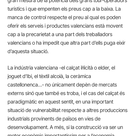
gran mesura de la potència dels grans
tour-operadors
turístics i que empenten els preus cap a la baixa. La
manca de control respecte el preu al qual es poden
oferir els serveis i productes valencians està movent
cap a la precarietat a una part dels treballadors
valencians o ha impedit que altra part d’ells puga eixir
d’aquesta situació.
La indústria valenciana -el calçat il·licità o elder, el
joguet d’Ibi, el tèxtil alcoià, la ceràmica
castellonenca…- no únicament depèn de mercats
externs sinó que també es troba, i el cas del calçat és
paradigmàtic en aquest sentit, en una important
situació de vulnerabilitat respecte
a
altres produccions
industrials provinents de països en vies de
desenvolupament. A més, si la construcció va ser un
motor econòmic importantíssim per a l’economia