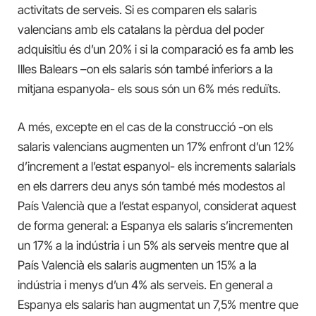
activitats de serveis. Si es comparen els salaris
valencians amb els catalans la pèrdua del poder
adquisitiu és d’un 20% i si la comparació es fa amb les
Illes Balears –on els salaris són també inferiors a la
mitjana espanyola- els sous són un 6% més reduïts.
A més, excepte en el cas de la construcció -on els
salaris valencians augmenten un 17% enfront d’un 12%
d’increment a l’estat espanyol- els increments salarials
en els darrers deu anys són també més modestos al
País Valencià que a l’estat espanyol, considerat aquest
de forma general: a Espanya els salaris s’incrementen
un 17% a la indústria i un 5% als serveis mentre que al
País Valencià els salaris augmenten un 15% a la
indústria i menys d’un 4% als serveis. En general a
Espanya els salaris han augmentat un 7,5% mentre que