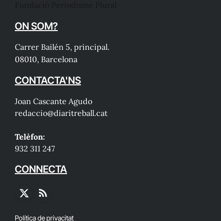
Fundació Periodisme Plural
ON SOM?
Carrer Bailén 5, principal.
08010, Barcelona
CONTACTA'NS
Joan Cascante Agudo
redaccio@diaritreball.cat
Telèfon:
932 311 247
CONNECTA
X
RSS
(Twitter)
Política de privacitat