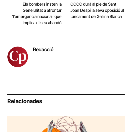
Els bombers insten la
CCOO durà al ple de Sant
Generalitat a afrontar
Joan Despí la seva oposició al
‘l’emergència nacional’ que
tancament de Gallina Blanca
implica el seu abandó
Redacció
Relacionades