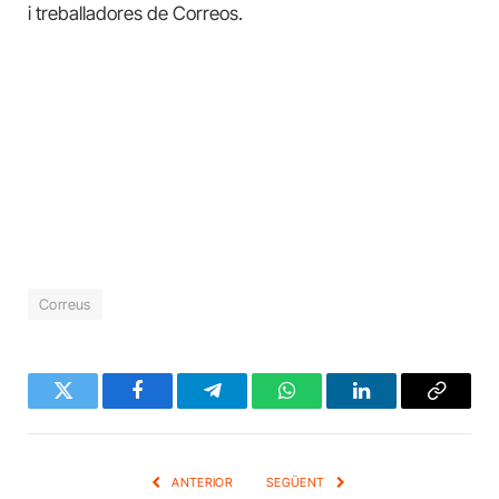
i treballadores de Correos.
Correus
Twitter
Facebook
Telegram
WhatsApp
LinkedIn
Copy
Link
ANTERIOR
SEGÜENT