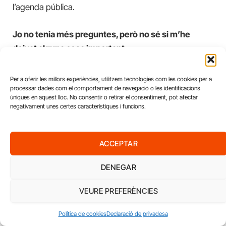
l’agenda pública.
Jo no tenia més preguntes, però no sé si m’he
deixat alguna cosa important.
Sí. Parlant dels pilars de la campanya recordo que,
Per a oferir les millors experiències, utilitzem tecnologies com les cookies per a
processar dades com el comportament de navegació o les identificacions
vinculat a les eleccions europees i en molts països
úniques en aquest lloc. No consentir o retirar el consentiment, pot afectar
europeus durant 2023 i 2024, intentem promoure que
negativament unes certes característiques i funcions.
les persones joves a partir dels 16 anys puguin votar.
N’estem molt convençuts des del Fòrum Europeu,
ACCEPTAR
també des del CJE, i és una proposta que parteix de
les organitzacions juvenils. En aquest sentit, en els
DENEGAR
últims anys hi ha hagut força millores a Europa. A Malta
es va aprovar fa uns anys el vot a partir dels 16 i, de
VEURE PREFERÈNCIES
fet, en les últimes eleccions ja el van implementar. A
Política de cookies
Declaració de privadesa
Àustria porten uns quants anys també. Aquest últims