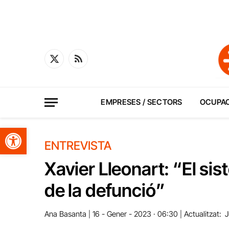
X
RSS
(Twitter)
EMPRESES / SECTORS
OCUPA
Obre la barra d'eines
ENTREVISTA
Xavier Lleonart: “El sis
de la defunció”
Ana Basanta
16 - Gener - 2023 · 06:30
Actualitzat:
J