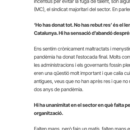
incentius per evitar la fuga de talent, són al
(MC), el sindicat majoritari del sector. En par
‘Ho has donat tot. No has rebut res’ és el 
Catalunya. Hi ha sensació d’abandó després
Ens sentim crònicament maltractats i menysti
pandèmia ha donat l’estocada final. Molts 
les administracions i els governants fossin ple
eren una qüestió molt important i que calia c
antigues, veus que no han après res i que no
dos anys de pandèmia.
Hi ha unanimitat en el sector en què falta 
organització.
Falten mans, però faig un matís, falten mans 