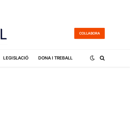
COL·LABORA
LEGISLACIÓ
DONA I TREBALL