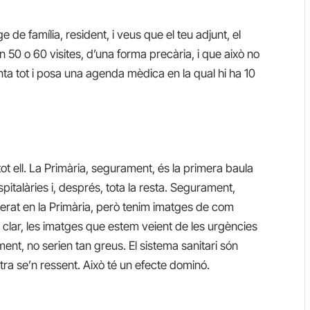
de família, resident, i veus que el teu adjunt, el
én 50 o 60 visites, d’una forma precària, i que això no
ta tot i posa una agenda mèdica en la qual hi ha 10
 tot ell. La Primària, segurament, és la primera baula
italàries i, després, tota la resta. Segurament,
lerat en la Primària, però tenim imatges de com
ho clar, les imatges que estem veient de les urgències
ent, no serien tan greus. El sistema sanitari són
tra se’n ressent. Això té un efecte dominó.