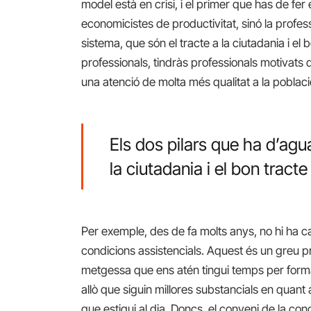
model està en crisi, i el primer que has de fer 
economicistes de productivitat, sinó la profess
sistema, que són el tracte a la ciutadania i el b
professionals, tindràs professionals motivats
una atenció de molta més qualitat a la poblaci
Els dos pilars que ha d’agua
la ciutadania i el bon tracte
Per exemple, des de fa molts anys, no hi ha ca
condicions assistencials. Aquest és un greu 
metgessa que ens atén tingui temps per formar-
allò que siguin millores substancials en quan
que estigui al dia. Doncs, el conveni de la c