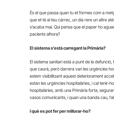
És el que passa quan tu et formes com a metge 
que et té al teu càrrec, un dia rere un altre at
s’acaba mai. Qui pensa que el paper ho aguan
pacients alhora?
El sistema s’està carregant la Primària?
El sistema sanitari està a punt de la defunció,
que caurà, però darrera van les urgències hosp
estem visibilitzant aquest deteriorament acce
estan les urgències hospitalàries, i cal tenir-
hospitalàries, amb una Primària forta, seguram
vasos comunicants, i quan una banda cau, l’al
I què es pot fer per millorar-ho?