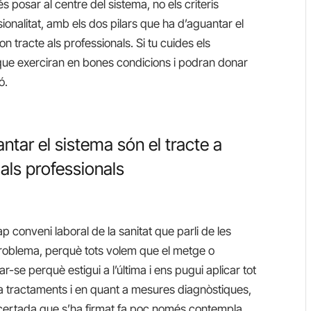
és posar al centre del sistema, no els criteris
ionalitat, amb els dos pilars que ha d’aguantar el
on tracte als professionals. Si tu cuides els
 que exerciran en bones condicions i podran donar
ó.
ntar el sistema són el tracte a
 als professionals
p conveni laboral de la sanitat que parli de les
problema, perquè tots volem que el metge o
se perquè estigui a l’última i ens pugui aplicar tot
t a tractaments i en quant a mesures diagnòstiques,
oncertada que s’ha firmat fa poc només contempla