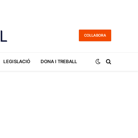
COL·LABORA
LEGISLACIÓ
DONA I TREBALL