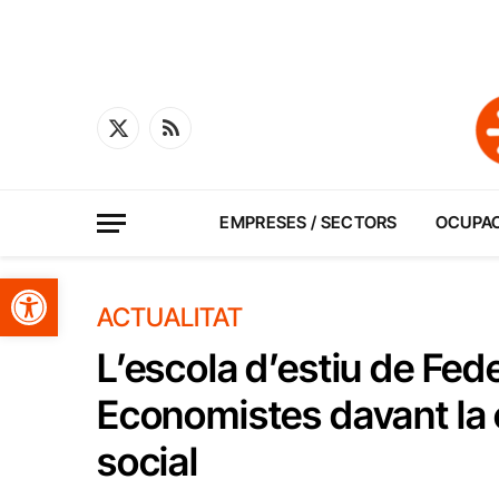
X
RSS
(Twitter)
EMPRESES / SECTORS
OCUPA
Obre la barra d'eines
ACTUALITAT
L’escola d’estiu de Fed
Economistes davant la c
social