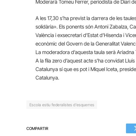
Moderarà Tomeu Ferrer, periodista de Diari del
A les 17,30 s’ha previst la darrera de les taules
solidària». Els ponents són Antoni Zabalza, Ca
València i exsecretari d’Estat d’Hisenda i Vic
econòmic del Govern de la Generalitat Valenc
La moderadora d’aquesta taula serà Ariadna Tr
A la fila zero d’aquest acte s’ha convidat Lluí
Catalunya sí que es pot i Miquel Iceta, presid
Catalunya.
Escola estiu federalistes d'esquerres
COMPARTIR