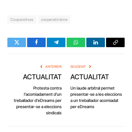
Cooperatives
cooperativisme
Twitter
Facebook
Telegram
WhatsApp
LinkedIn
Copy
Link
ANTERIOR
SEGÜENT
ACTUALITAT
ACTUALITAT
Protesta contra
Un laude arbitral permet
l’acomiadament d’un
presentar-se a les eleccions
treballador d’eDreams per
a un treballador acomiadat
presentar-se a eleccions
per eDreams
sindicals