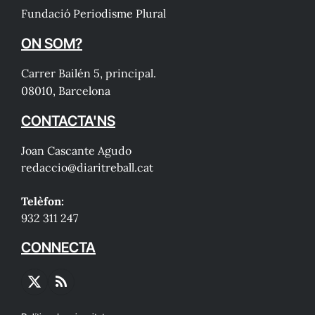
Fundació Periodisme Plural
ON SOM?
Carrer Bailén 5, principal.
08010, Barcelona
CONTACTA'NS
Joan Cascante Agudo
redaccio@diaritreball.cat
Telèfon:
932 311 247
CONNECTA
X
RSS
(Twitter)