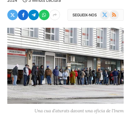
2024
3 Minuts Lectura
X
RSS
SEGUEIX-NOS
(Twitter)
Una cua d'aturats davant una oficia de l'Inem