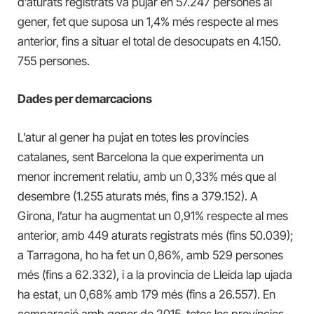
d’aturats registrats va pujar en 57.247 persones al
gener, fet que suposa un 1,4% més respecte al mes
anterior, fins a situar el total de desocupats en 4.150.
755 persones.
Dades per demarcacions
L’atur
al gener
ha pujat en totes les províncies
catalanes, sent Barcelona la que experimenta un
menor increment relatiu, amb un 0,33% més que al
desembre (1.255 aturats més, fins
a
379.152). A
Girona, l’atur ha augmentat un 0,91% respecte al mes
anterior, amb 449 aturats registrats més (fins 50.039);
a Tarragona,
ho ha fet
un 0,86%, amb 529 persones
més (fins
a
62.332), i a
la provincia de
Lleida
lap ujada
ha estat
, un 0,68% amb 179 més (fins
a
26.557). En
comparació amb gener de 2015, totes les províncies