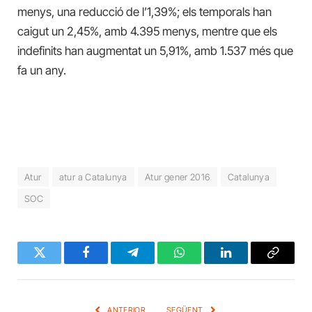
menys, una reducció de
l’
1,39%; els temporals han
caigut un 2,45%, amb 4.395 menys, mentre que els
indefinits han augmentat un 5,91%, amb 1.537 més que
fa un any.
Atur
atur a Catalunya
Atur gener 2016
Catalunya
SOC
Twitter
Facebook
Telegram
WhatsApp
LinkedIn
Copy
Link
ANTERIOR
SEGÜENT