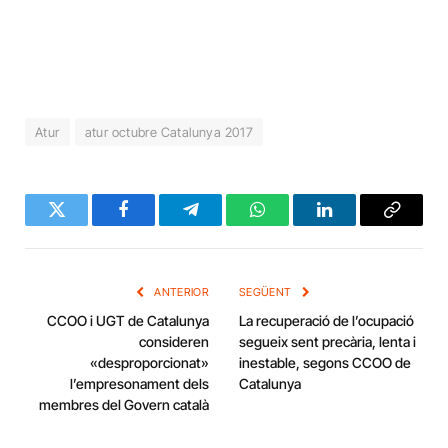
Atur
atur octubre Catalunya 2017
Twitter
Facebook
Telegram
WhatsApp
LinkedIn
Copy
Link
ANTERIOR
SEGÜENT
CCOO i UGT de Catalunya
La recuperació de l’ocupació
consideren
segueix sent precària, lenta i
«desproporcionat»
inestable, segons CCOO de
l’empresonament dels
Catalunya
membres del Govern català