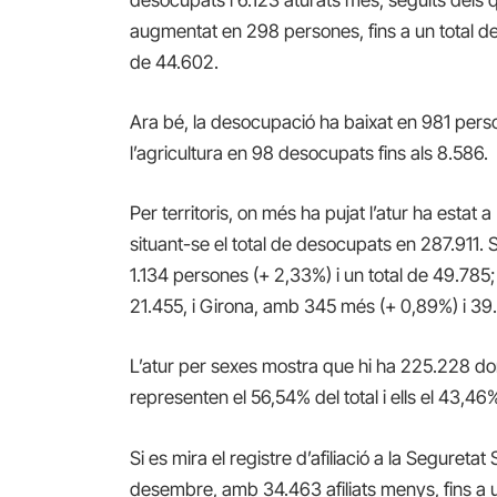
augmentat en
298
persones
, fins a un
total d
de
44.602
.
Ara bé,
la desocupació
ha baixat en
981
perso
l’agricultura
en
98
desocupats
fins als
8.586
.
Per territoris,
on més ha
pujat
l’atur
ha estat
a
situant-se el
total
de desocupats en
287.911
. 
1.134 persones (+ 2,33%) i un total de 49.785
21.455, i Girona, amb 345 més (+ 0,89%)
i
39
L’atur per sexes mostra que
hi ha
225.228
do
representen el
56,54%
del total i
ells el
43,46
Si es mira el registre d’afiliació a la Seguretat
desembre,
amb
34.463
afiliats menys
, fins a 