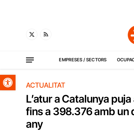
X
RSS
(Twitter)
EMPRESES / SECTORS
OCUPA
Obre la barra d'eines
ACTUALITAT
L’atur a Catalunya puja
fins a 398.376 amb un
any