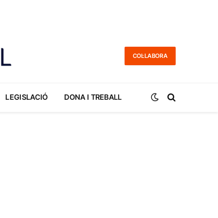
COL·LABORA
LEGISLACIÓ
DONA I TREBALL