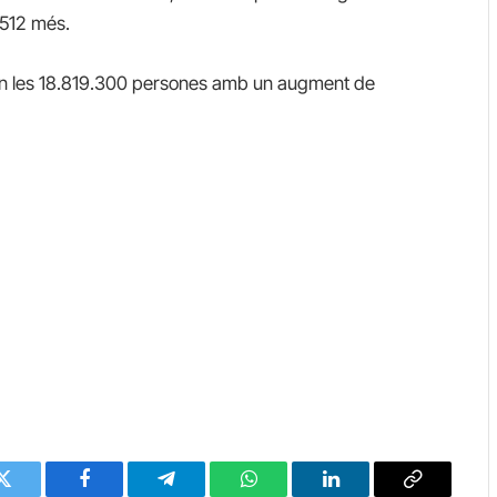
.512
més.
en
les
18.819.300
persones
amb
un augment de
.
Twitter
Facebook
Telegram
WhatsApp
LinkedIn
Copy