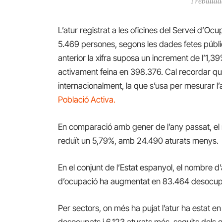
Treballad
L’atur registrat a les oficines del Servei d’
5.469 persones, segons les dades fetes públiq
anterior la xifra suposa un increment de l’1,3
activament feina en 398.376. Cal recordar q
internacionalment, la que s’usa per mesurar l’
Població Activa.
En comparació amb gener de l’any passat, el
reduït un 5,79%, amb 24.490 aturats menys.
En el conjunt de l’Estat espanyol, el nombre d’a
d’ocupació ha augmentat en 83.464 desocupats
Per
sectors
, on més
ha pujat
l’atur ha
estat
en
desocupats
i
6.123
aturats més,
seguits dels
q