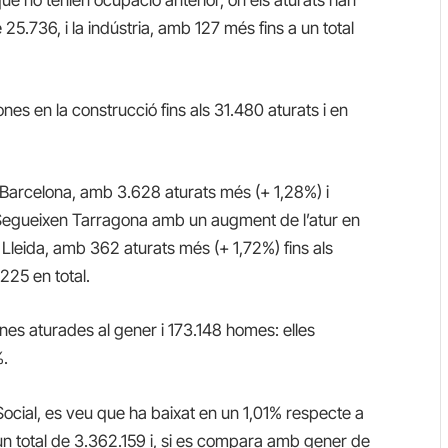
e
25.736
,
i
la indústria,
amb
127
més
fins a un
total
nes en la construcció
fins als
31.480
aturats
i
en
 Barcelona
,
amb
3.628
aturats més
(
+
1,28%
)
i
Segueixen Tarragona amb un augment de l’atur en
; Lleida, amb 362 aturats més (+ 1,72%)
fins als
.225
en total.
nes aturades
al gener
i
173.148
homes
:
elles
%
.
 Social, es veu que
ha
baixat en un
1,01%
respecte
a
un
total de
3.362.159
i
, si es compara
amb
gener de