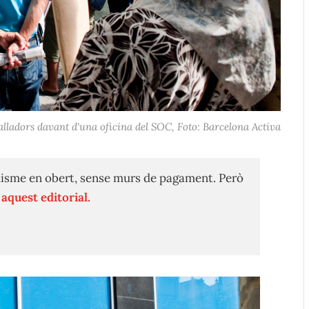
lladors davant d'una oficina del SOC, Foto: Barcelona Activa
isme en obert, sense murs de pagament. Però
n
aquest editorial.