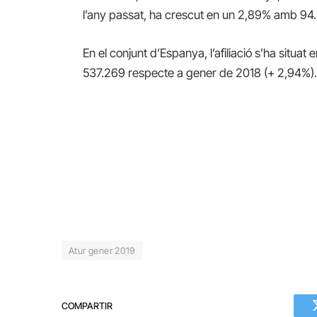
l’any
passat
,
ha crescut en un
2,89%
amb
94
En el conjunt
d’Espanya
, l’afiliació
s’ha situat 
537.269
respecte a gener de
2018
(
+
2,94%
)
Atur gener 2019
COMPARTIR