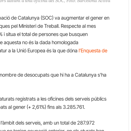
ors davant d’una oficina del SOC, Foto: Barcelona Activa
Ocupació de Catalunya (SOC) va augmentar el gener en
ues pel Ministeri de Treball. Respecte al mes
9% i situa el total de persones que busquen
ue aquesta no és la dada homologada
atur a la Unió Europea és la que dóna
l’Enquesta de
 nombre de desocupats que hi ha a Catalunya s’ha
turats registrats a les oficines dels serveis públics
 al gener (+ 2,61%) fins als 3.285.761.
 l’àmbit dels serveis,
amb
un total de
287.972
ue no tenien
ocupació anterior
, on els
aturats
han