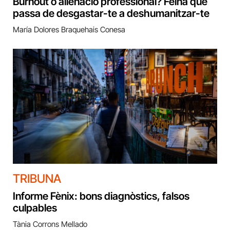
Burnout o alienació professional? Feina que
passa de desgastar-te a deshumanitzar-te
María Dolores Braquehais Conesa
TRIBUNA
Informe Fènix: bons diagnòstics, falsos
culpables
Tània Corrons Mellado