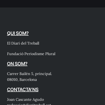
QUI SOM?
El Diari del Treball
Fundació Periodisme Plural
ON SOM?
Carrer Bailén 5, principal.
08010, Barcelona
CONTACTA'NS
Joan Cascante Agudo
redaccio@diaritreball.cat