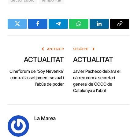
Sector públic
temporlitat
Twitter
Facebook
Telegram
WhatsApp
LinkedIn
Copy
Link
ANTERIOR
SEGÜENT
ACTUALITAT
ACTUALITAT
Cinefòrum de ‘Soy Nevenka’
Javier Pacheco deixarà el
contra l’assetjament sexual i
càrrec com a secretari
l’abús de poder
general de CCOO de
Catalunya a l’abril
La Marea