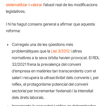
sistematitzar
i
valorar
l’abast real de les modificacions
legislatives.
I hi ha hagut consens general a afirmar que aquesta
reforma:
Corregeix una de les qüestions més
problemàtiques que la
Llei 3/2012
i altres
normatives a la seva òrbita havien provocat. El RDL
32/2021 frena la prevalença del conveni
d’empresa en matèries tan transcendents com el
salari i recupera la
ultraactivitat
dels convenis i, per
reflex, el protagonisme potencial del conveni
sectorial per incrementar l’extensió i la intensitat
dels drets laborals.
Incrementa la seguretat jurídica en determinades