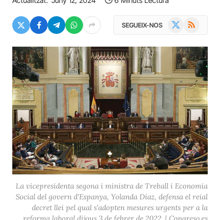
Actualitzat:
Juny 12, 2024
6 Minuts Lectura
X
RSS
SEGUEIX-NOS
(Twitter)
La vicepresidenta segona i ministra de Treball i Economia
Social del govern d'Espanya, Yolanda Díaz, defensa el reial
decret llei pel qual s'adopten mesures urgents per a la
reforma laboral dijous 3 de febrer de 2022. | Congreso.es