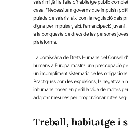
salari mitjà i la falta d’habitatge públic compl
casa. “Necessitem governs que impulsin polítiq
pujada de salaris, així com la regulació dels pr
digne per impulsar, així, l’emancipació juvenil.
a la conquesta de drets de les persones joves 
plataforma.
La comissària de Drets Humans del Consell d’E
humans a Europa mostra una preocupació per l
un incompliment sistemàtic de les obligacion
Pràctiques com les expulsions, la negativa a r
inhumans posen en perill la vida de moltes pe
adoptar mesures per proporcionar rutes segur
Treball, habitatge i 