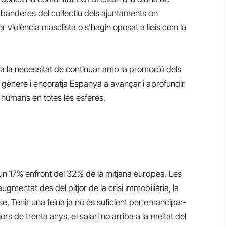
 banderes del col·lectiu dels ajuntaments on
violència masclista o s’hagin oposat a lleis com la
a la necessitat de continuar amb la promoció dels
e gènere i encoratja Espanya a avançar i aprofundir
 humans en totes les esferes.
n 17% enfront del 32% de la mitjana europea. Les
gmentat des del pitjor de la crisi immobiliària, la
e. Tenir una feina ja no és suficient per emancipar-
jors de trenta anys, el salari no arriba a la meitat del