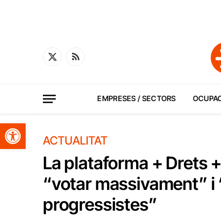
X
RSS
(Twitter)
EMPRESES / SECTORS
OCUPA
Obre la barra d'eines
ACTUALITAT
La plataforma + Drets + 
“votar massivament” i 
progressistes”