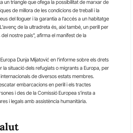
eta un triangle que ofega la possibilitat de marxar de
ues de millora de les condicions de treball i la
eus del lloguer i la garantia a l’accés a un habitatge
 L’avenç de la ultradreta és, així també, un perill per
del nostre país”, afirma el manifest de la
uropa Dunja Mijatović en l’informe sobre els drets
a situació dels refugiats o migrants a Europa, per
s internacionals de diversos estats membres.
escatar embarcacions en perill i els tractes
rsones i des de la Comissió Europea s’insta a
es i legals amb assistència humanitària.
salut