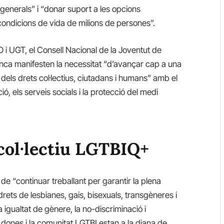
generals” i “donar suport a les opcions
 condicions de vida de milions de persones”.
i UGT, el Consell Nacional de la Joventut de
anca manifesten la necessitat “d’avançar cap a una
els drets col·lectius, ciutadans i humans” amb el
ció, els serveis socials i la protecció del medi
 col·lectiu LGTBIQ+
 de “continuar treballant per garantir la plena
drets de lesbianes, gais, bisexuals, transgèneres i
 igualtat de gènere, la no-discriminació i
s dones i la comunitat LGTBI estan a la diana de