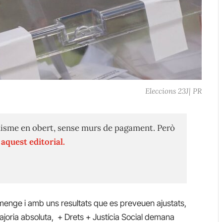
Eleccions 23J| PR
isme en obert, sense murs de pagament. Però
n
aquest editorial.
umenge i amb uns resultats que es preveuen ajustats,
joria absoluta, + Drets + Justícia Social demana