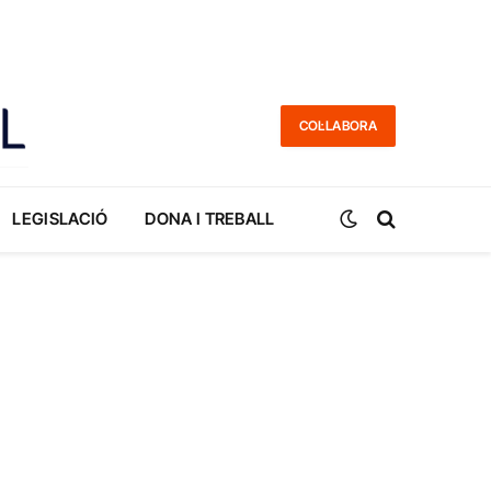
COL·LABORA
LEGISLACIÓ
DONA I TREBALL