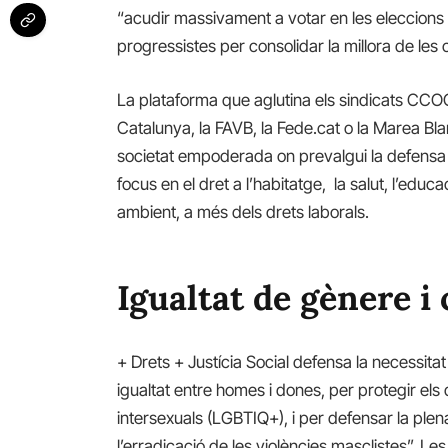
“
acudir massivament a votar en les eleccions 
progressistes per consolidar la millora de les
La plataforma que aglutina els sindicats
CCOO 
Catalunya, la FAVB, la Fede.cat o la Marea Bl
societat empoderada on prevalgui la defensa d
focus en el dret a l’habitatge, la salut, l’educa
ambient, a més dels drets laborals.
Igualtat de gènere i
+ Drets + Justícia Social defensa la necessitat
igualtat entre homes i dones, per protegir els 
intersexuals (LGBTIQ+), i per defensar la plena
l’erradicació de les violències masclistes”. Le