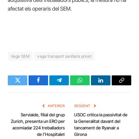
afectat els operaris del SEM.
Vaga SEM
vaga transport sanitaris privat
Twitter
Facebook
Telegram
WhatsApp
LinkedIn
Copy
Link
ANTERIOR
SEGÜENT
Serviaide, filial del grup
USOC critica la passivitat de
Zurich, presenta un ERO per
la Generalitat davant del
acomiadar 224 treballadors
tancament de Ryanair a
de l’Hospitalet
Girona