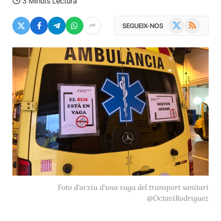
3 Minuts Lectura
X
RSS
SEGUEIX-NOS
(Twitter)
Foto d'arxiu d'una vaga del transport sanitari
@OctaviRodriguez