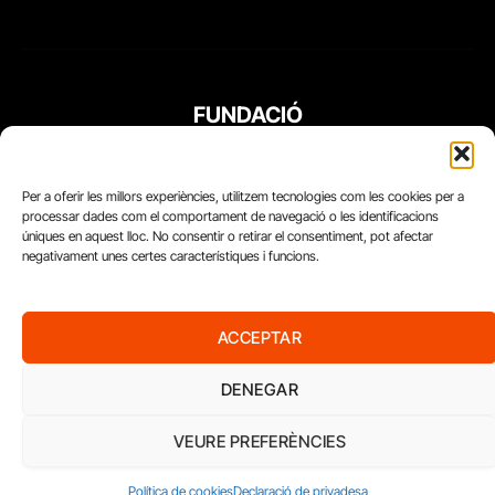
FUNDACIÓ
PERIODISME
PLURAL
Per a oferir les millors experiències, utilitzem tecnologies com les cookies per a
processar dades com el comportament de navegació o les identificacions
úniques en aquest lloc. No consentir o retirar el consentiment, pot afectar
negativament unes certes característiques i funcions.
ACCEPTAR
DENEGAR
VEURE PREFERÈNCIES
Diari del Treball, 2026
Política de cookies
Declaració de privadesa