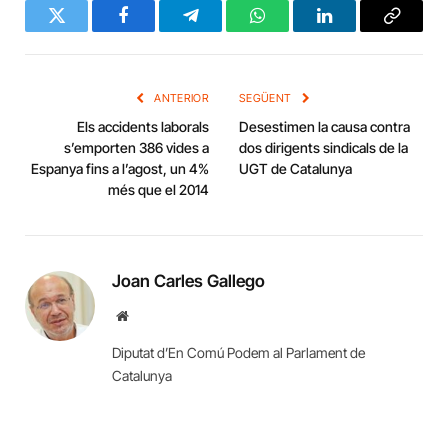
Twitter
Facebook
Telegram
WhatsApp
LinkedIn
Copy
Link
ANTERIOR
SEGÜENT
Els accidents laborals
Desestimen la causa contra
s’emporten 386 vides a
dos dirigents sindicals de la
Espanya fins a l’agost, un 4%
UGT de Catalunya
més que el 2014
Joan Carles Gallego
Website
Diputat d’En Comú Podem al Parlament de
Catalunya