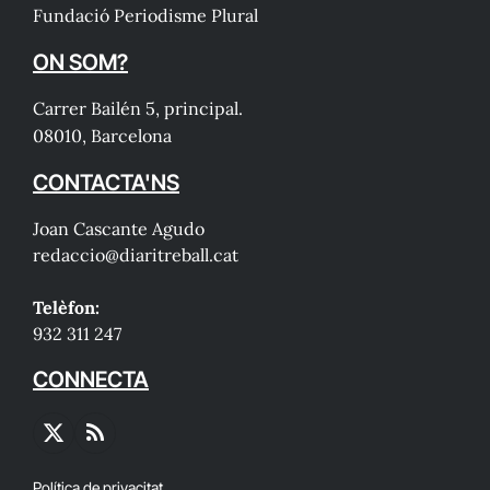
Fundació Periodisme Plural
ON SOM?
Carrer Bailén 5, principal.
08010, Barcelona
CONTACTA'NS
Joan Cascante Agudo
redaccio@diaritreball.cat
Telèfon:
932 311 247
CONNECTA
X
RSS
(Twitter)
Política de privacitat