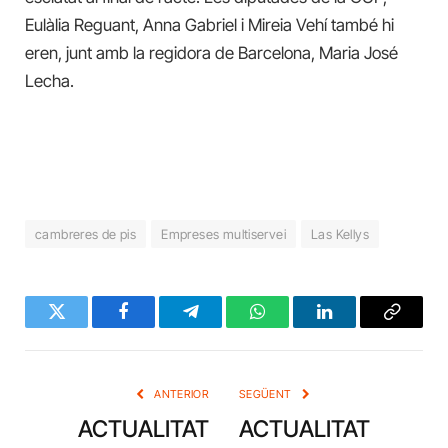
Eulàlia Reguant, Anna Gabriel i Mireia Vehí també hi
eren, junt amb la regidora de Barcelona, Maria José
Lecha.
cambreres de pis
Empreses multiservei
Las Kellys
Twitter
Facebook
Telegram
WhatsApp
LinkedIn
Copy
Link
ANTERIOR
SEGÜENT
ACTUALITAT
ACTUALITAT