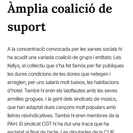
Àmplia coalició de
suport
A la concentració convocada per les xarxes socials hi
ha acudit una variada coalició de grups i entitats: Les
Kellys, el col·lectiu que s’ha fet famós per fer públiques
les dures condicions de les dones que netegen i
arreglen, per uns salaris molt baixos, les habitacions
d’hotel. També hi eren els Iaioflautes amb les seves
armilles grogues. I la gent dels sindicats de músics,
que han adaptat dues cançons molt populars amb
lletres reivindicatives. També hi eren membres de la
PAH. El sindicat CGT hi ha dut una traca que ha
esclatat al final de l’acte. Les diputades de la CUP,