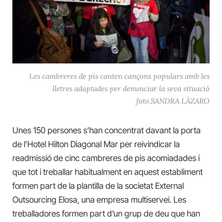
Les cambreres de pis canten cançons populars amb les
lletres adaptades per denunciar la seva situació
foto.SANDRA LÀZARO
Unes 150 persones s’han concentrat davant la porta
de l’Hotel Hilton Diagonal Mar per reivindicar la
readmissió de cinc cambreres de pis acomiadades i
que tot i treballar habitualment en aquest establiment
formen part de la plantilla de la societat External
Outsourcing Elosa, una empresa multiservei. Les
treballadores formen part d’un grup de deu que han