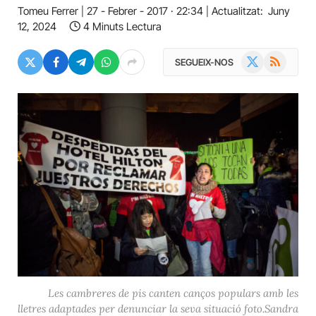
Tomeu Ferrer
27 - Febrer - 2017 · 22:34
Actualitzat:
Juny
12, 2024
4 Minuts Lectura
X
RSS
SEGUEIX-NOS
(Twitter)
Les cambreres de pis canten canços populars amb les
lletres adaptades per denunciar la seva situació foto.Sandra